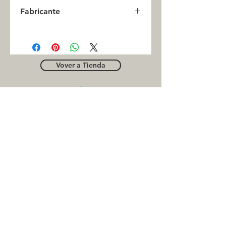
0
Fabricante
SCHATZ
Vover a Tienda
OUTLE
T
Business contact