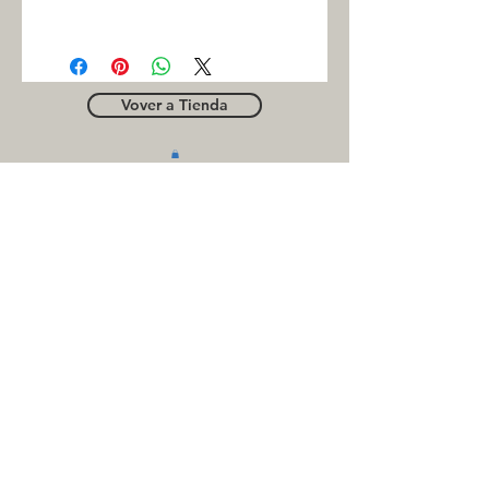
SUPERBELT
Vover a Tienda
OUTLE
T
Business contact
for suppliers