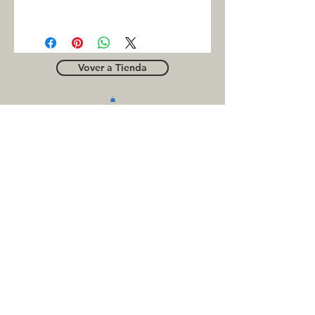
INC
Vover a Tienda
OUTLE
T
Business contact
for suppliers