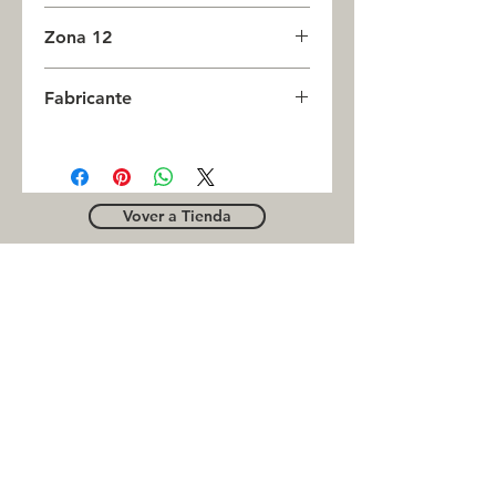
0
Zona 12
0
Fabricante
INC
Vover a Tienda
OUTLE
T