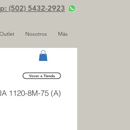
: (502) 5432-2923
Outlet
Nosotros
Más
Vover a Tienda
A 1120-8M-75 (A)