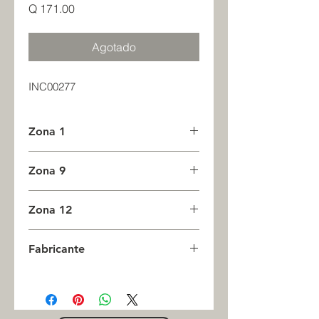
Precio
Q 171.00
Agotado
INC00277
Zona 1
0
Zona 9
0
Zona 12
0
Fabricante
INC