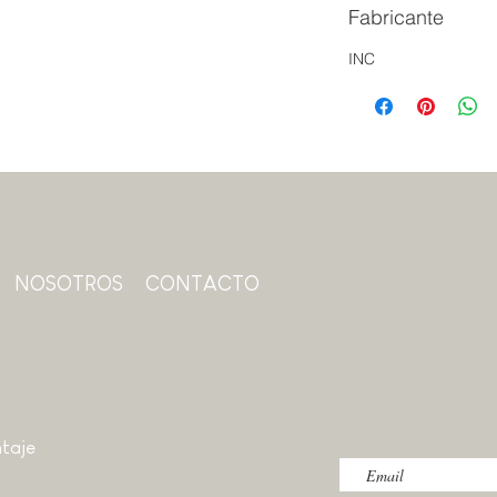
Fabricante
INC
NOSOTROS
CONTACTO
Suscríbase a nuest
obtener contenido 
nuestras promoci
taje