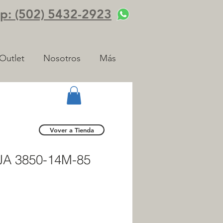
: (502) 5432-2923
Outlet
Nosotros
Más
Vover a Tienda
JA 3850-14M-85