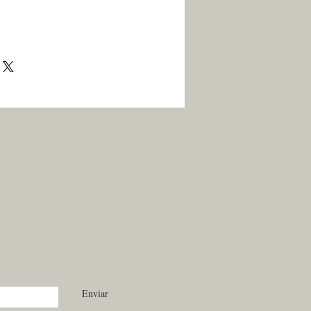
ros boletín para
técnico y enterarse de
ones.
Enviar