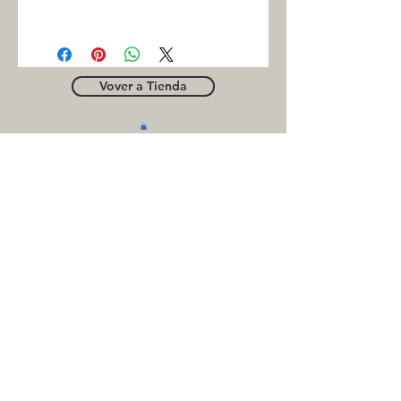
INC
Vover a Tienda
OUTLE
T
Business contact
for suppliers