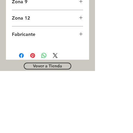
Zona 9
0
Zona 12
0
Fabricante
CESTARI
Vover a Tienda
OUTLE
T