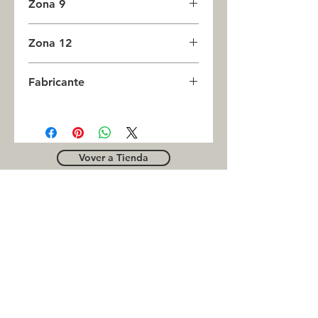
Zona 9
0
Zona 12
0
Fabricante
CESTARI
Vover a Tienda
OUTLE
T