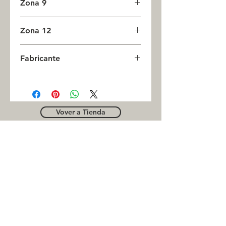
Zona 9
0
Zona 12
0
Fabricante
CESTARI
Vover a Tienda
OUTLE
T